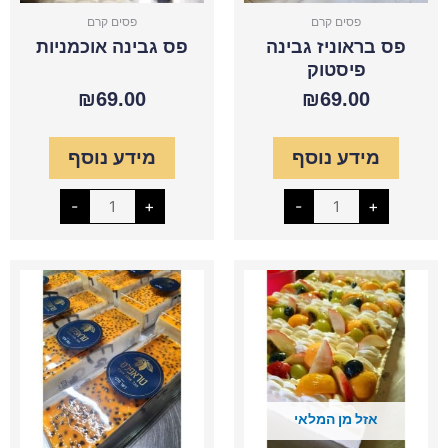
פסים קרם
פסים קרם
פס בראוניז גבינה
פס גבינה אוכמניות
פיסטוק
₪
69.00
₪
69.00
מידע נוסף
מידע נוסף
-
+
-
+
כמות
כמות
של
של
פס
פס
גבינה
גבינה
ופירות
פסיפלורה
העונה
אזל מן המלאי