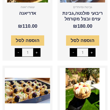
גבינות ומיוחדים
עוגות ראווה
ריבועי פולנטה,גבינת
אדריאנה
עזים ובצל מקורמל
₪
110.00
₪
180.00
הוספה לסל
הוספה לסל
-
+
-
+
כמות
כמות
של
של
בלונדיז
ברוסקטה
-
חציל
מנה
וחלבה
אישית