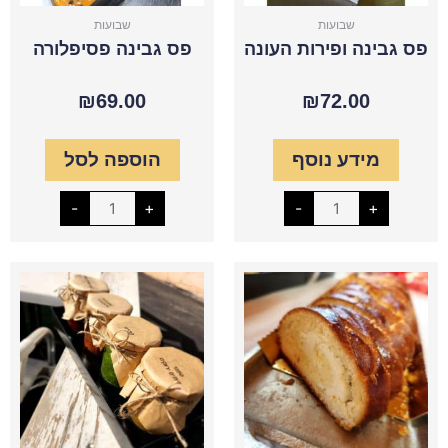
שבועות
שבועות
פס גבינה ופירות העונה
פס גבינה פסיפלורה
₪
69.00
₪
72.00
מידע נוסף
הוספה לסל
-
+
-
+
כמות
כמות
של
של
פרסבורגר
קונפיטורת
ריקוטה
תות
וצימוקים
שדה