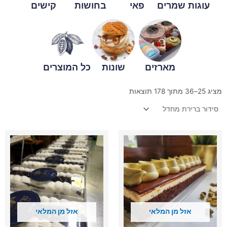
עוגות שמרים
פאי
בחושות
קישים
מארזים
שונות
כל המוצרים
מציג 25–36 מתוך 178 תוצאות
כמות
כמות
של
של
פס
פס
בראוניז
גבינה
גבינה
אוכמניות
פיסטוק
אזל מן המלאי
אזל מן המלאי