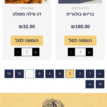
כריכים ולחמים
מגשי אירוח
בריוש בולגרית
דג פילה מפולט
₪
32.00
₪
180.00
הוספה לסל
הוספה לסל
-
+
-
+
14
13
…
6
5
4
3
2
1
→
←
15