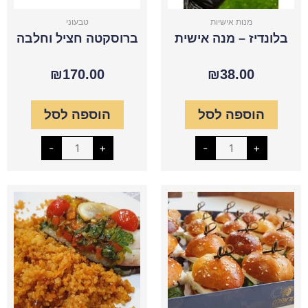
מנות אישיות
טבעוני
בלונדיז – מנה אישית
ברוסקטה חציל וחלבה
₪
170.00
₪
38.00
הוספה לסל
הוספה לסל
-
+
-
+
כמות
כמות
של
של
בריוש
דג
בולגרית
פילה
מפולט