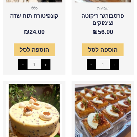
שבועות
כללי
פרסבורגר ריקוטה
קונפיטורת תות שדה
וצימוקים
₪
24.00
₪
56.00
הוספה לסל
הוספה לסל
-
+
-
+
כמות
כמות
של
של
ריבועי
אדריאנה
פולנטה,גבינת
עזים
ובצל
מקורמל