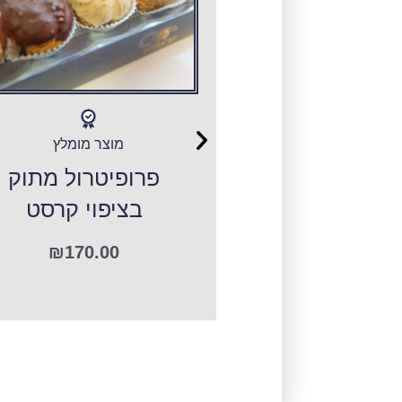
 קל אישי
מוצר מומלץ
₪
12.00
פרופיטרול מתוק
בציפוי קרסט
₪
170.00