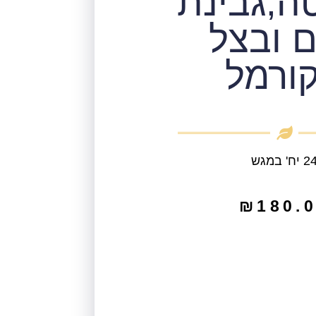
ה,גבינת
ם ובצל
ורמל
 יח' במגש
₪
180.