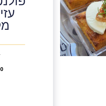
פולנט
עזי
מק
24
00