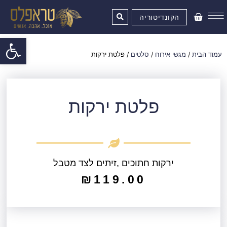
ילוג
עגלת
תוכן
הקונדיטוריה
קניות
פתח סרגל
עמוד הבית
/
מגשי אירוח
/
סלטים
/ פלטת ירקות
פלטת ירקות
ירקות חתוכים ,זיתים לצד מטבל
₪
119.00