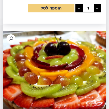
כמות
הוספה לסל
-
+
של
פאי
פירות