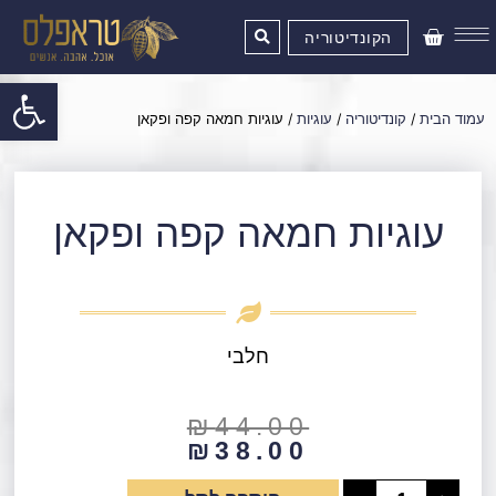
ילוג
עגלת
תוכן
הקונדיטוריה
קניות
פתח סרגל
עמוד הבית
/
קונדיטוריה
/
עוגיות
/ עוגיות חמאה קפה ופקאן
עוגיות חמאה קפה ופקאן
חלבי
המחיר
המחיר
₪
44.00
הנוכחי
המקורי
₪
38.00
היה:
הוא:
כמות