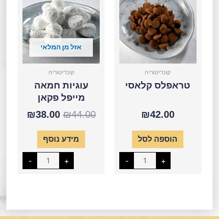
המקורי
הנוכחי
קלאסי
חמאה
מייפל
היה:
הוא:
פקאן
38.00.
₪44.00.
אזל מן המלאי
קונדיטוריה
קונדיטוריה
טראפלס קלאסי
עוגיות חמאה
מייפל פקאן
₪
38.00
₪
44.00
₪
42.00
הוספה לסל
מידע נוסף
-
+
-
+