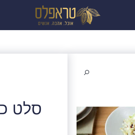
סלט כר