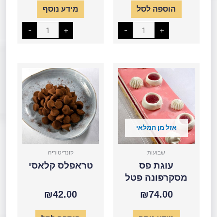
הוספה לסל
מידע נוסף
-
+
-
+
כמות
כמות
של
של
עוגת
טראפלס
פס
קלאסי
מסקרפונה
פטל
אזל מן המלאי
שבועות
קונדיטוריה
עוגת פס
טראפלס קלאסי
מסקרפונה פטל
₪
42.00
₪
74.00