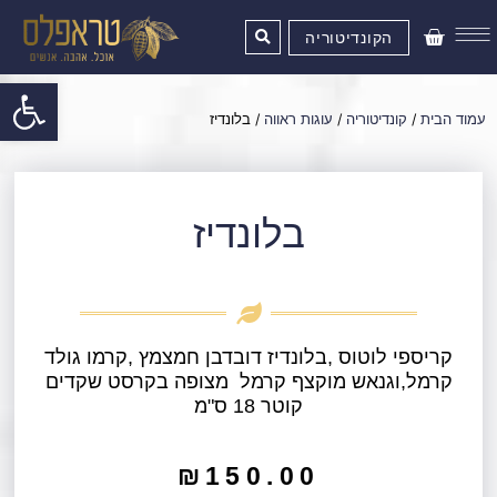
ילוג
עגלת
תוכן
הקונדיטוריה
קניות
פתח סרגל
עמוד הבית
/
קונדיטוריה
/
עוגות ראווה
/ בלונדיז
בלונדיז
קריספי לוטוס ,בלונדיז דובדבן חמצמץ ,קרמו גולד
קרמל,וגנאש מוקצף קרמל מצופה בקרסט שקדים
קוטר 18 ס"מ
₪
150.00