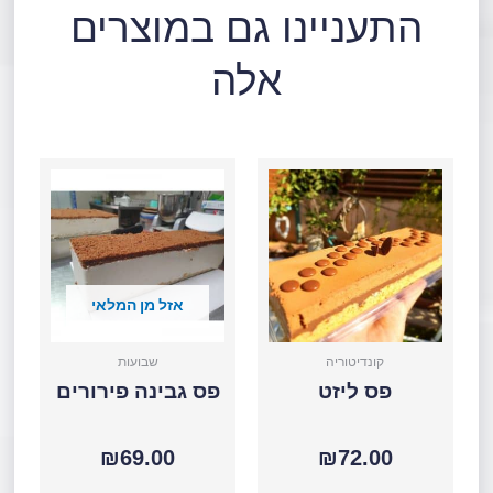
התעניינו גם במוצרים
אלה
כמות
כמות
של
של
פס
פס
ליזט
גבינה
פירורים
אזל מן המלאי
קונדיטוריה
שבועות
פס ליזט
פס גבינה פירורים
₪
69.00
₪
72.00