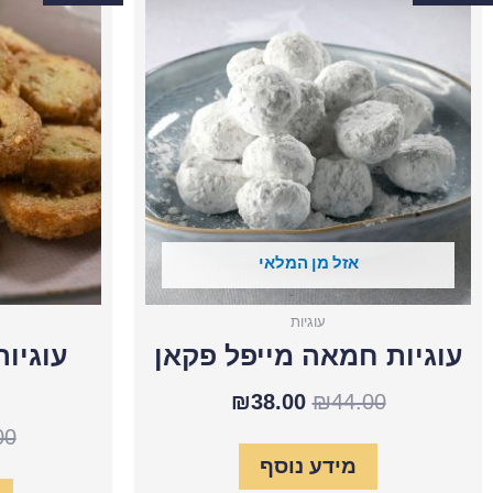
עוגיות
המקורי
הנוכחי
חמאה
היה:
הוא:
מייפל
פקאן
₪38.00.
₪44.00.
אזל מן המלאי
עוגיות
עוגיות חמאה מייפל פקאן
עוגיו
₪
38.00
₪
44.00
00
מידע נוסף