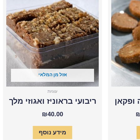
י
הנוכחי
ריבועי
בראוניז
הוא:
ואגוזי
מלך
₪38.00.
₪
אזל מן המלאי
עוגיות
 ופקאן
ריבועי בראוניז ואגוזי מלך
₪
40.00
מידע נוסף