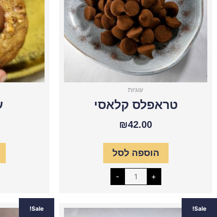
עוגיות
טראפלס קלאסי
ע
₪
42.00
הוספה לסל
-
+
כמות
המחיר
המחיר
Sale!
Sale!
של