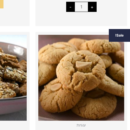
-
+
כמות
המחיר
המחיר
Sale!
של
עוגיות
המקורי
הנוכחי
טחינה
היה:
הוא:
₪38.00.
₪42.00.
עוגיות