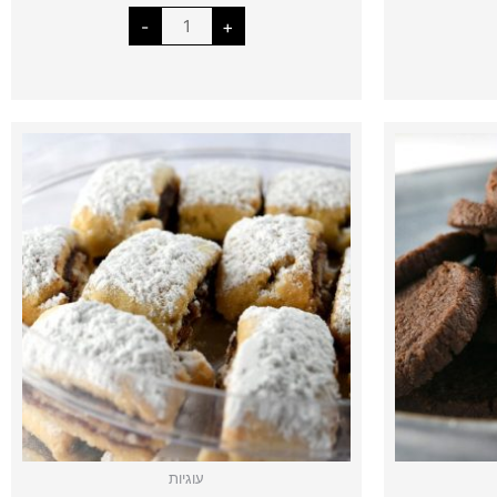
-
+
כמות
המחיר
של
י
הנוכחי
עוגיות
תמרים
הוא:
ואגוזי
מלך
₪38.00.
₪
עוגיות