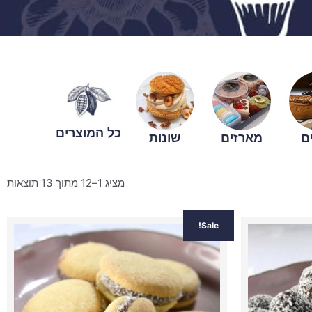
כל המוצרים
ם
מארזים
שונות
מציג 1–12 מתוך 13 תוצאות
כמות
המחיר
המחיר
המחיר
Sale!
של
י
הנוכחי
עוגיות
המקורי
הנוכחי
אלפחורס
הוא:
היה:
הוא:
₪38.00.
₪44.00.
₪35.00.
₪