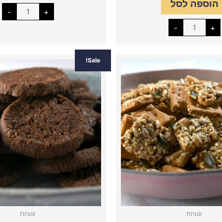
הוספה לסל
-
+
-
+
כמות
כמות
המחיר
Sale!
של
של
עוגיות
עוגיות
המקור
מלוחות
שוקולד
היה:
גבינה
מלוח
ושומשום
44.00.
עוגיות
עוגיות