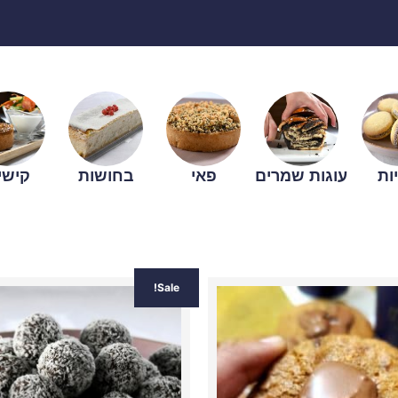
ות
עוגות שמרים
פאי
בחושות
קישי
כמות
כמות
המחיר
Sale!
של
של
עוגיית
כדורי
המקור
נוגט
שוקולד
היה:
38.00.