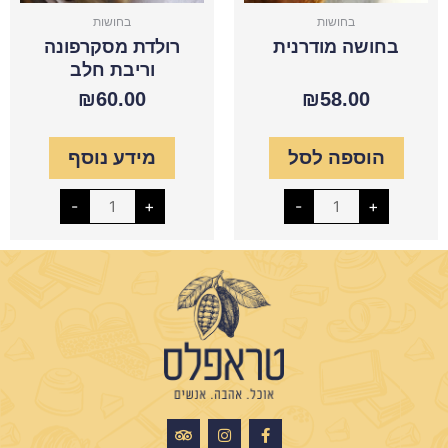
בחושות
בחושות
בחושה מודרנית
רולדת מסקרפונה
וריבת חלב
₪
60.00
₪
58.00
הוספה לסל
מידע נוסף
-
+
-
+
T
I
F
r
n
a