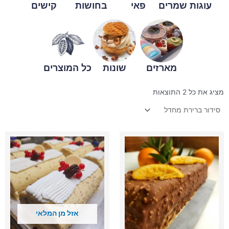
עוגות שמרים
פאי
בחושות
קישים
מארזים
שונות
כל המוצרים
מציג את כל 2 התוצאות
כמות
כמות
של
של
בחושה
רולדת
מודרנית
מסקרפונה
וריבת
חלב
אזל מן המלאי